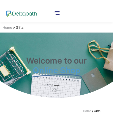
Home
»
Gifts
Welcome to our
Online Shop
Home
/ Gifts