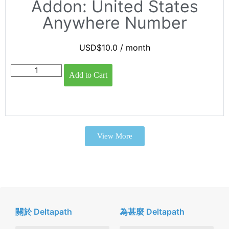
Addon: United States
Anywhere Number
USD$
10.0
/ month
Add to Cart
View More
關於 Deltapath
為甚麼 Deltapath