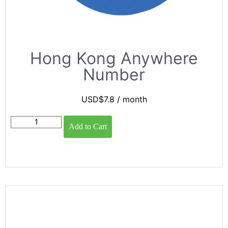
Hong Kong Anywhere
Number
USD$
7.8
/ month
Add to Cart