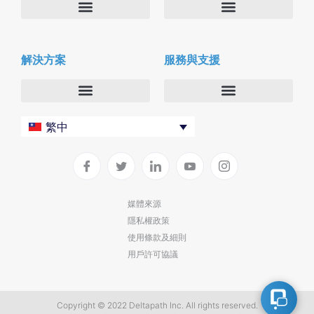
關於我們
Deltapath with Dolby Voice
解決方案
服務與支援
新聞中心
合作夥伴
人才招募
隱私與安全性
聯絡我們
企業
Deltapath 大學
繁中
服務供應商
Deltapath 支援方案
生產力工具
軟件下載
垂直行業
聯繫技術支援
媒體來源
隱私權政策
部署
使用條款及細則
雲端解決方案
用戶許可協議
Copyright © 2022 Deltapath Inc. All rights reserved.