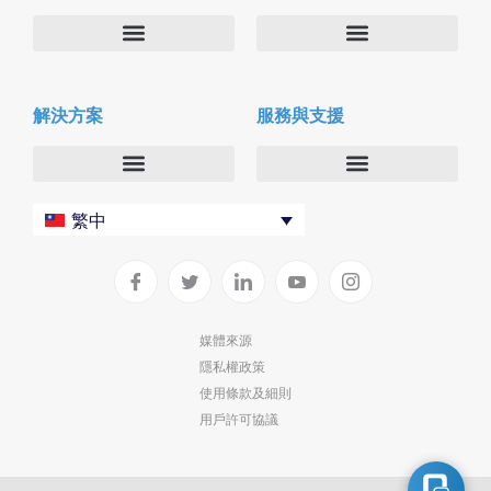
關於我們
Deltapath with Dolby Voice
解決方案
服務與支援
新聞中心
合作夥伴
人才招募
隱私與安全性
聯絡我們
企業
Deltapath 大學
繁中
服務供應商
Deltapath 支援方案
生產力工具
軟件下載
垂直行業
聯繫技術支援
媒體來源
隱私權政策
部署
使用條款及細則
雲端解決方案
用戶許可協議