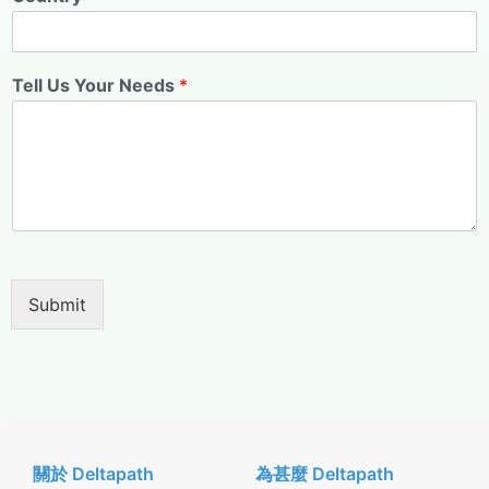
Tell Us Your Needs
*
Submit
關於 Deltapath
為甚麼 Deltapath