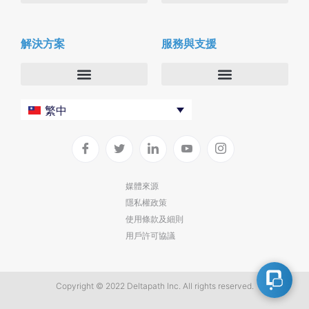
關於我們
Deltapath with Dolby Voice
解決方案
服務與支援
新聞中心
合作夥伴
人才招募
隱私與安全性
聯絡我們
企業
Deltapath 大學
繁中
服務供應商
Deltapath 支援方案
生產力工具
軟件下載
垂直行業
聯繫技術支援
媒體來源
隱私權政策
部署
使用條款及細則
雲端解決方案
用戶許可協議
Copyright © 2022 Deltapath Inc. All rights reserved.