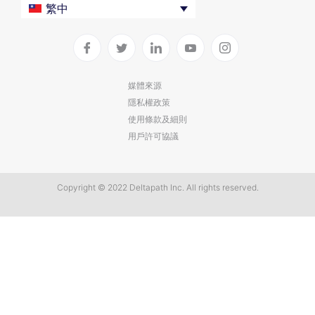
企業
Deltapath 大學
繁中
服務供應商
Deltapath 支援方案
生產力工具
軟件下載
垂直行業
聯繫技術支援
媒體來源
隱私權政策
部署
使用條款及細則
雲端解決方案
用戶許可協議
Copyright © 2022 Deltapath Inc. All rights reserved.